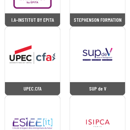
I.A-INSTITUT BY EPITA
STEPHENSON FORMATION
UPEC.CFA
SUP de V